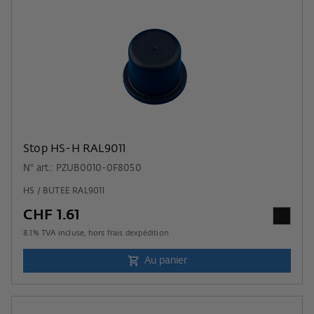
Stop HS-H RAL9011
N° art.: PZUB0010-0F8050
HS / BUTEE RAL9011
CHF 1.61
8.1
% TVA incluse, hors
frais dexpédition
Au panier