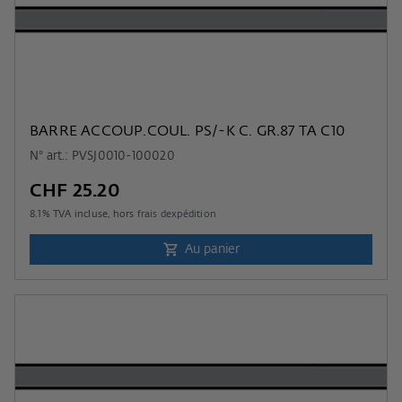
BARRE ACCOUP.COUL. PS/-K C. GR.87 TA C10
N° art.: PVSJ0010-100020
CHF 25.20
8.1
% TVA incluse, hors
frais dexpédition
Au panier