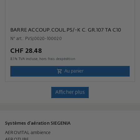
BARRE ACCOUP.COUL.PS/-K C. GR.107 TA C10
N° art.: PVSJ0020-100020
CHF 28.48
8.1
% TVA incluse, hors
frais dexpédition
Au panier
Afficher plus
Systèmes d'aération SIEGENIA
AEROVITAL ambience
AEROTUBE