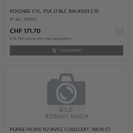
POIGNEE CYL. PSK 31 BLC RAL9003 C10
N° art.: 247907
CHF 171.70
8.1
% TVA incluse, hors
frais dexpédition
Indisponible
PGNEE HS300 RZ AVEC COQU.EXT. INOX C1