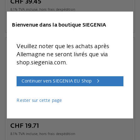
CHF 39.45
8.1
% TVA incluse, hors
frais dexpédition
Au panier
Bienvenue dans la boutique SIEGENIA
Veuillez noter que les achats après
Allemagne ne seront livrés que via
shop.siegenia.com.
Continuer vers SIEGENIA EU Shop
Rester sur cette page
ACCESS.PSK COMFORT AMORT. F TA S10
N° art.: PRZJ0030-100020
CHF 19.71
8.1
% TVA incluse, hors
frais dexpédition