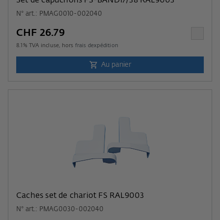
Set de capuchons FS-BAND17/38 RAL9003
N° art.: PMAG0010-002040
CHF 26.79
8.1
% TVA incluse, hors
frais dexpédition
Au panier
Caches set de chariot FS RAL9003
N° art.: PMAG0030-002040