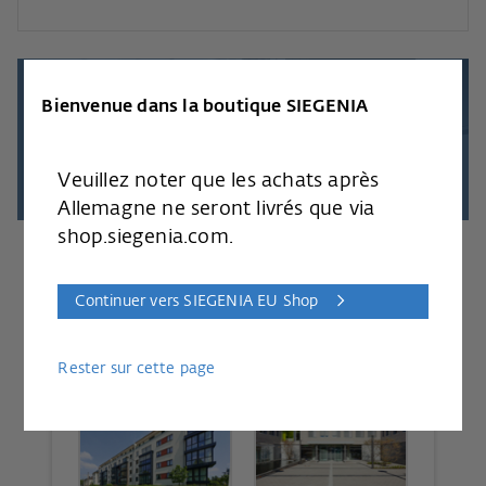
Trouvez votre
Bienvenue dans la boutique SIEGENIA
aérateur !
Veuillez noter que les achats après
Allemagne ne seront livrés que via
shop.siegenia.com.
Etape 1: De quelle type de
chantier s'agit-il?
Continuer vers SIEGENIA EU Shop
Rester sur cette page