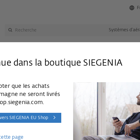
F
Systèmes d’aér
èmes d’aération
Systèmes intelligents
ue dans la boutique SIEGENIA
être
AEROMAT MIDI HY 42DB 3F BLANC K5
oter que les achats
AEROMAT MID
emagne ne seront livrés
K5
hop.siegenia.com.
N° art.:
L4210660-004120
 vers SIEGENIA EU Shop
CHF 162.33
CHF 130.43
cette page