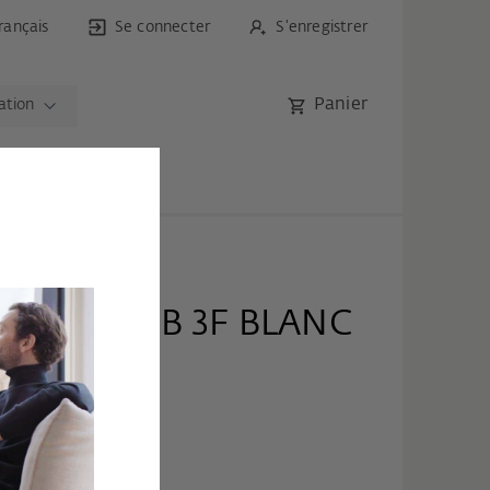
rançais
Se connecter
S'enregistrer
Panier
ation
I HY 42DB 3F BLANC