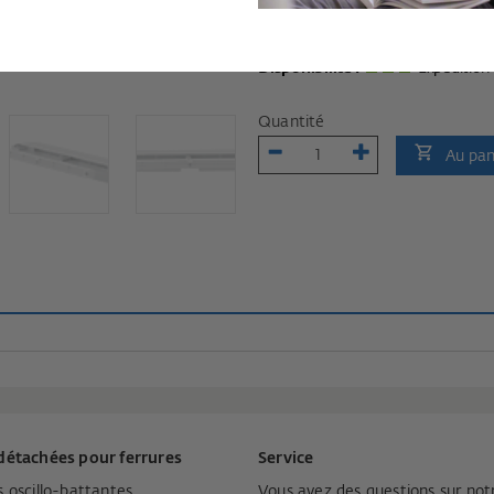
8.1
% TVA incluse, hors
frais dexp
Disponibilité :
Expédition 
Quantité
Au pan
détachées pour ferrures
Service
s oscillo-battantes
Vous avez des questions sur not