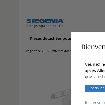
Pièces détachées pour ferrures
Syst
Bienven
Page d'accueil
Systèmes d’aération
Aération de fen
Veuillez n
après All
que via s
Continuer
Rester sur 