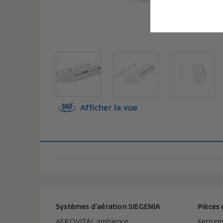
Afficher la vue
Systèmes d'aération SIEGENIA
Pièces 
AEROVITAL ambience
Ferrure