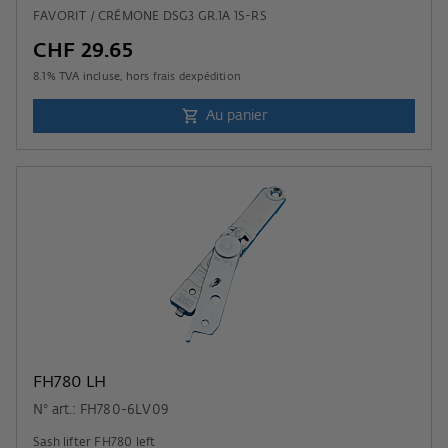
FAVORIT / CRÉMONE DSG3 GR.1A 1S-RS
CHF 29.65
8.1
% TVA incluse, hors
frais dexpédition
Au panier
FH780 LH
N° art.: FH780-6LV09
Sash lifter FH780 left