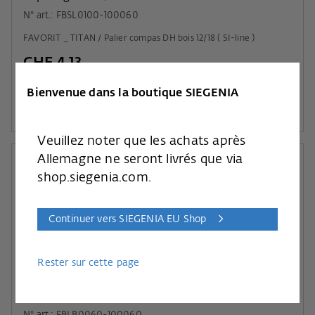
N° art.: FBSL0100-100060
FAVORIT _ TITAN / Palier compas DH bois 12/18 ( SI-line )
CHF 4.13
8.1
% TVA incluse, hors
frais dexpédition
Bienvenue dans la boutique SIEGENIA
Au panier
Veuillez noter que les achats après
Allemagne ne seront livrés que via
shop.siegenia.com.
Continuer vers SIEGENIA EU Shop
Rester sur cette page
AXE PALIER D'ANGLE D7 TA C100