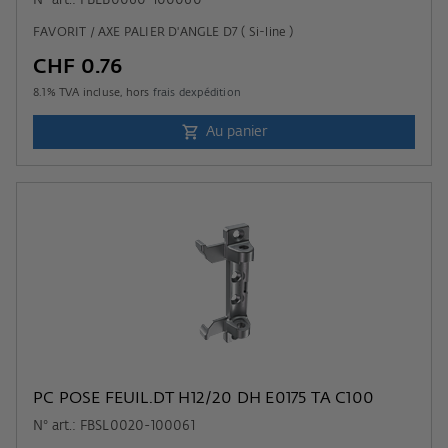
N° art.: FBLB0060-100060
FAVORIT / AXE PALIER D'ANGLE D7 ( Si-line )
CHF 0.76
8.1
% TVA incluse, hors
frais dexpédition
Au panier
PC POSE FEUIL.DT H12/20 DH E0175 TA C100
N° art.: FBSL0020-100061