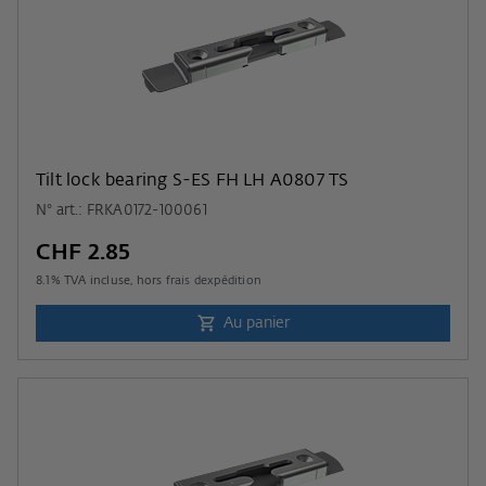
Tilt lock bearing S-ES FH LH A0807 TS
N° art.: FRKA0172-100061
CHF 2.85
8.1
% TVA incluse, hors
frais dexpédition
Au panier