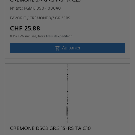
CRÉMONE 3/7 GR.3 1RS TA C25
N° art.: FGMK1090-100040
FAVORIT / CRÉMONE 3/7 GR.3 1RS
CHF 25.88
8.1
% TVA incluse, hors
frais dexpédition
Au panier
CRÉMONE DSG3 GR.3 1S-RS TA C10