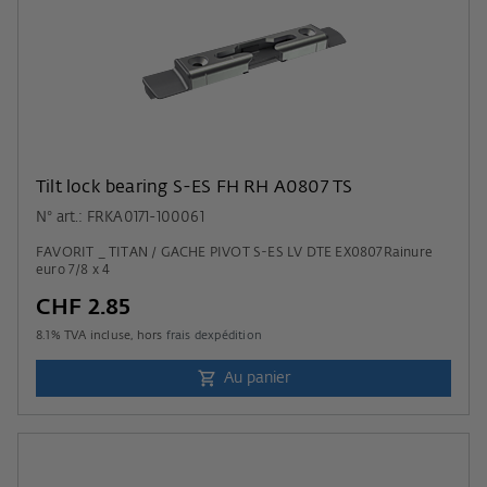
Tilt lock bearing S-ES FH RH A0807 TS
N° art.: FRKA0171-100061
FAVORIT _ TITAN / GACHE PIVOT S-ES LV DTE EX0807Rainure
euro 7/8 x 4
CHF 2.85
8.1
% TVA incluse, hors
frais dexpédition
Au panier