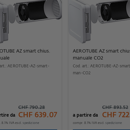
OTUBE AZ smart chius.
AEROTUBE AZ smart chiu
uale
manuale CO2
 art.: AEROTUBE-AZ-smart-
Cod. art.: AEROTUBE-AZ-smart
man-CO2
CHF 790.28
CHF 893.52
CHF 639.07
CHF 722
rtire da
a partire da
.
8.1
% IVA escl.
spedizione
compr.
8.1
% IVA escl.
spedizione