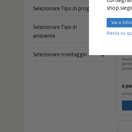
consegnat
shop.sieg
Selezionare Tipo di progetto
Vai a SIE
Selezionare Tipo di
Resta su q
ambiente
AER
Cod.
Selezionare montaggio
Avviso: Si prega di not
potre
prolu
metà 
a pa
compr