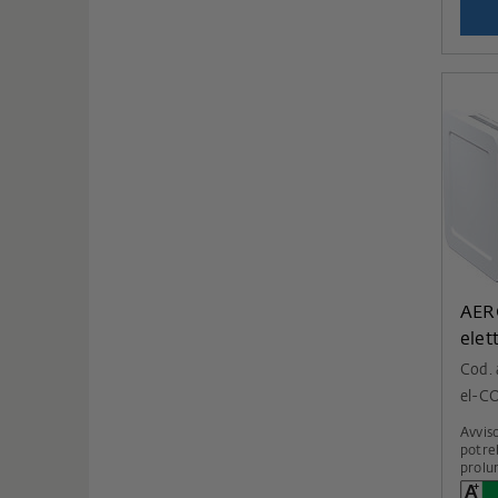
AER
elet
Cod.
el-C
Avviso: Si prega di not
potre
prolu
metà 