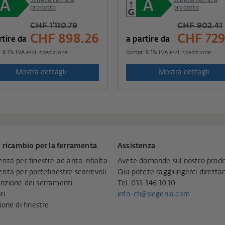
Scheda tecnica
Scheda tecnica
prodotto
prodotto
CHF 1’110.79
CHF 902.41
CHF 898.26
CHF 729
rtire da
a partire da
.
8.1
% IVA escl.
spedizione
compr.
8.1
% IVA escl.
spedizione
Mostra dettagli
Mostra dettagli
i ricambio per la ferramenta
Assistenza
nta per finestre ad anta-ribalta
Avete domande sul nostro prodo
nta per portefinestre scorrevoli
Qui potete raggiungerci dirett
zione dei serramenti
Tel. 033 346 10 10
ri
info-ch@siegenia.com
ione di finestre