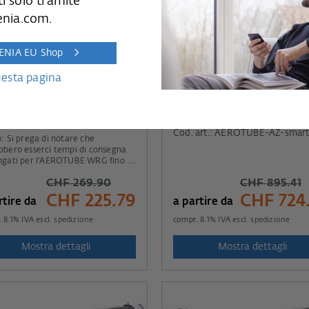
i solo tramite
enia.com.
GENIA EU Shop
uesta pagina
OTUBE
AEROTUBE AZ smart chiu
elettrica
 art.: AEROTUBE
Cod. art.: AEROTUBE-AZ-smart
are che
bbero esserci tempi di consegna
ngati per l'AEROTUBE WRG fino a
agosto.
CHF 269.90
CHF 895.41
CHF 225.79
CHF 724
rtire da
a partire da
.
8.1
% IVA escl.
spedizione
compr.
8.1
% IVA escl.
spedizione
Mostra dettagli
Mostra dettagli