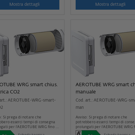
Mostra dettagli
Mostra dettagli
OTUBE WRG smart chius.
AEROTUBE WRG smart ch
trica CO2
manuale
 art.: AEROTUBE-WRG-smart-
Cod. art.: AEROTUBE-WRG-sm
O2
man
are che
Avviso: Si prega di notare che
bbero esserci tempi di consegna
potrebbero esserci tempi di cons
ngati per l'AEROTUBE WRG fino a
prolungati per l'AEROTUBE WRG f
agosto.
metà agosto.