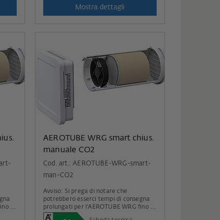
Mostra dettagli
ius.
AEROTUBE WRG smart chius.
manuale CO2
art-
Cod. art.: AEROTUBE-WRG-smart-
man-CO2
Avviso: Si prega di notare che
egna
potrebbero esserci tempi di consegna
ino a
prolungati per l'AEROTUBE WRG fino a
metà agosto.