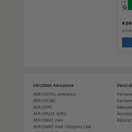
a pa
compr
SIEGENIA Aerazione
Pezzi d
AEROVITAL ambience
Ferrame
AEROTUBE
Ferrame
AEROPAC
Manuten
AEROPLUS WRG
Accesso
AEROMAT mini
Riparaz
AEROMAT midi Category Link