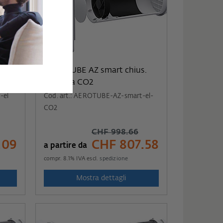
s.
AEROTUBE AZ smart chius.
elettrica CO2
-el
Cod. art.: AEROTUBE-AZ-smart-el-
CO2
CHF 998.66
.09
CHF 807.58
a partire da
compr.
8.1
% IVA escl.
spedizione
Mostra dettagli