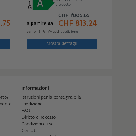
Scheda tecnica
prodotto
CHF 1’005.65
.75
CHF 813.24
a partire da
compr.
8.1
% IVA escl.
spedizione
Mostra dettagli
Informazioni
tto?
Istruzioni per la consegna e la
amente:
spedizione
FAQ
Diritto di recesso
Condizioni d'uso
Contatti