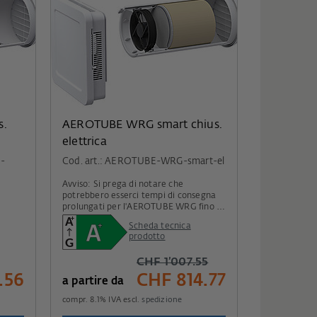
s.
AEROTUBE WRG smart chius.
elettrica
-
Cod. art.: AEROTUBE-WRG-smart-el
Avviso: Si prega di notare che
potrebbero esserci tempi di consegna
prolungati per l'AEROTUBE WRG fino a
metà agosto.
Scheda tecnica
prodotto
CHF 1’007.55
.56
CHF 814.77
a partire da
compr.
8.1
% IVA escl.
spedizione