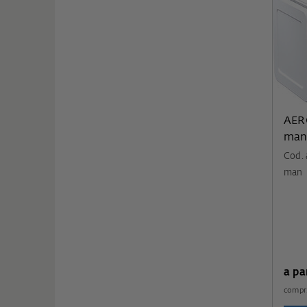
AER
man
Cod.
man
a pa
compr