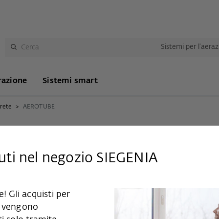
Sistemi per l'aera
razione
Sistemi smart
arete
AEROTUBE
ti nel negozio SIEGENIA
otti
! Gli acquisti per
 vengono