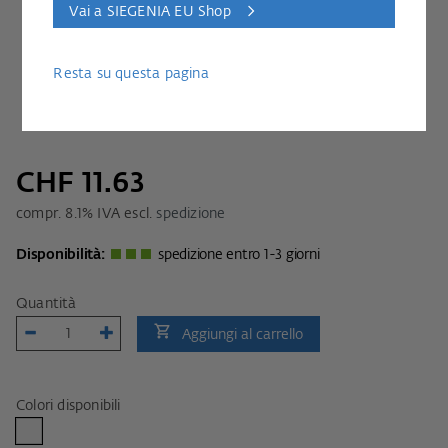
Vai a SIEGENIA EU Shop
Resta su questa pagina
CHF 11.63
compr.
8.1
% IVA escl.
spedizione
Disponibilità:
spedizione entro 1-3 giorni
Quantità
Aggiungi al carrello
Colori disponibili