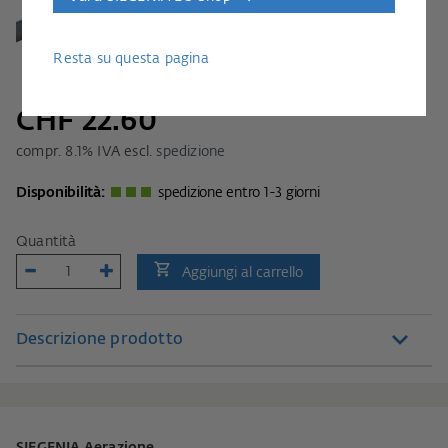
Resta su questa pagina
CHF 22.60
compr.
8.1
% IVA escl.
spedizione
Disponibilità:
spedizione entro 1-3 giorni
Quantità
Aggiungi al carrello
Descrizione prodotto