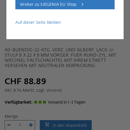
Weiter zu SIEGENIA EU Shop
Auf dieser Seite bleiben
40-BUENDIG-22-KTG. VERZ. UND SILBERF. LACK. U-
STULP 8 X 22 X 8 MM VORGER. FUER RUND-ZYL. MIT
WECHSEL FALTSCHACHTEL MIT IHREM ETIKETT
VERSEHEN MIT NEUTRALER VERPACKUNG
CHF 88.89
inkl.
8.1
% MwSt. zzgl.
Versand
Verfügbarkeit:
Versand in 1-3 Tagen
Menge
In den Warenkorb