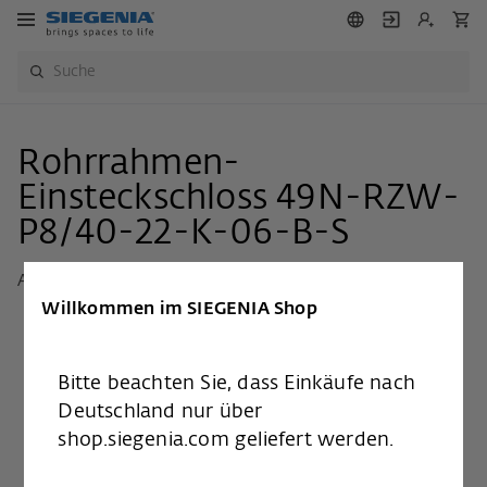
Rohrrahmen-
Einsteckschloss 49N-RZW-
P8/40-22-K-06-B-S
Art.Nr.:
3428804
Willkommen im SIEGENIA Shop
Bitte beachten Sie, dass Einkäufe nach
Deutschland nur über
shop.siegenia.com geliefert werden.