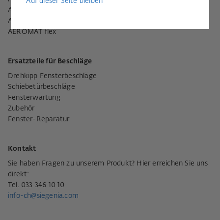
Auf dieser Seite bleiben
AEROMAT mini
AEROMAT midi
AEROMAT flex
Ersatzteile für Beschläge
Drehkipp Fensterbeschläge
Schiebetürbeschläge
Fensterwartung
Zubehör
Fenster-Reparatur
Kontakt
Sie haben Fragen zu unserem Produkt? Hier erreichen Sie uns
direkt:
Tel. 033 346 10 10
info-ch@siegenia.com