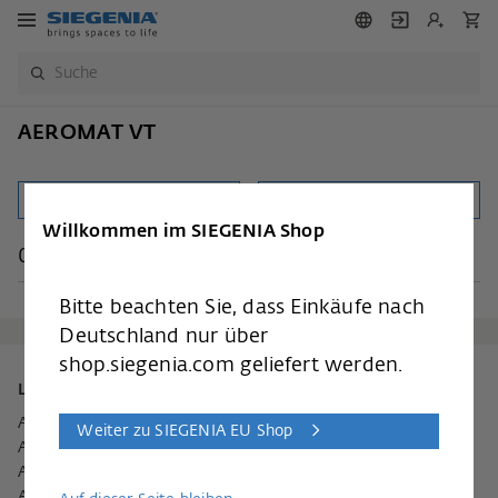
AEROMAT VT
Kategorien
Filter
Willkommen im SIEGENIA Shop
0 Produkte
Bitte beachten Sie, dass Einkäufe nach
Deutschland nur über
shop.siegenia.com geliefert werden.
Lüftungssysteme
AEROVITAL ambience
Weiter zu SIEGENIA EU Shop
AEROTUBE
AEROPAC
AEROPLUS WRG