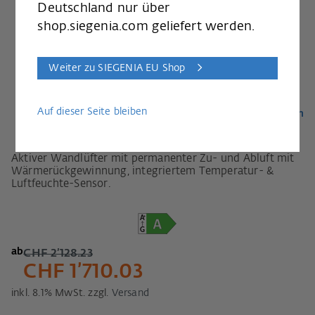
Deutschland nur über
shop.siegenia.com geliefert werden.
Weiter zu SIEGENIA EU Shop
Auf dieser Seite bleiben
Ansicht anzeigen
Aktiver Wandlüfter mit permanenter Zu- und Abluft mit
Wärmerückgewinnung, integriertem Temperatur- &
Luftfeuchte-Sensor.
ab
CHF 2’128.23
CHF 1’710.03
inkl.
8.1
% MwSt. zzgl.
Versand