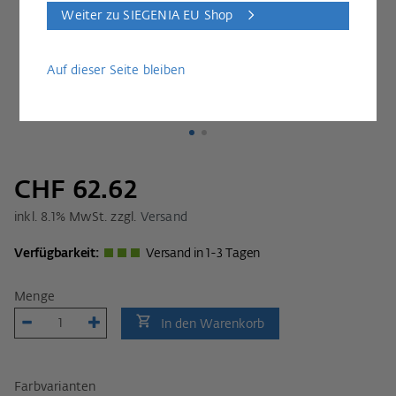
Weiter zu SIEGENIA EU Shop
Auf dieser Seite bleiben
CHF 62.62
inkl.
8.1
% MwSt. zzgl.
Versand
Verfügbarkeit:
Versand in 1-3 Tagen
Menge
In den Warenkorb
Farbvarianten