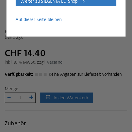
Weiter zu SIEGENIA EU Shop
Auf dieser Seite bleiben
Für ein komplettes Set werden 2 Stk Gehäuse 40 TS
benötigt
CHF 14.40
inkl.
8.1
% MwSt. zzgl.
Versand
Verfügbarkeit:
Keine Angaben zur Lieferzeit vorhanden
Menge
In den Warenkorb
Zubehör